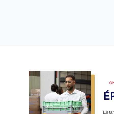
ON
É
En ta