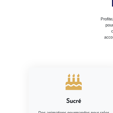
Profit
pour
c
acco
Sucré
Des animations gourmandes pour créer