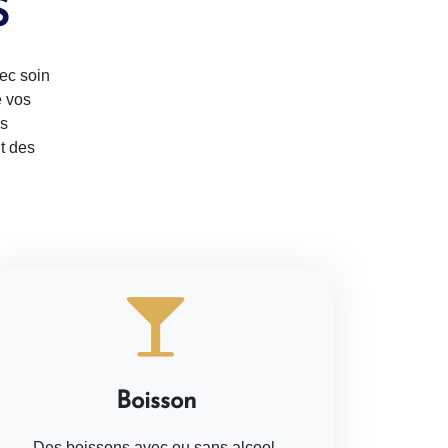
S
ec soin
e vos
us
t des
Boisson
Des boissons avec ou sans alcool,