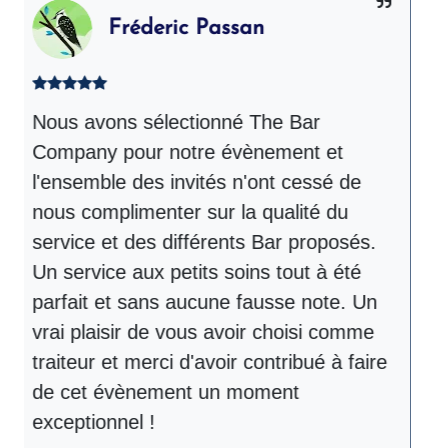
Fréderic Passan
Nous avons sélectionné The Bar
T
Company pour notre évènement et
l
l'ensemble des invités n'ont cessé de
é
nous complimenter sur la qualité du
r
service et des différents Bar proposés.
d
Un service aux petits soins tout à été
m
parfait et sans aucune fausse note. Un
b
vrai plaisir de vous avoir choisi comme
p
traiteur et merci d'avoir contribué à faire
d
de cet évènement un moment
C
exceptionnel !
s