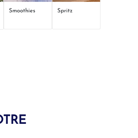
Smoothies
Spritz
Vin chaud
OTRE