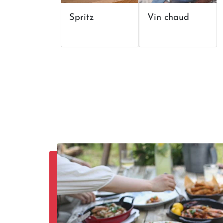
othies
Spritz
Vin chaud