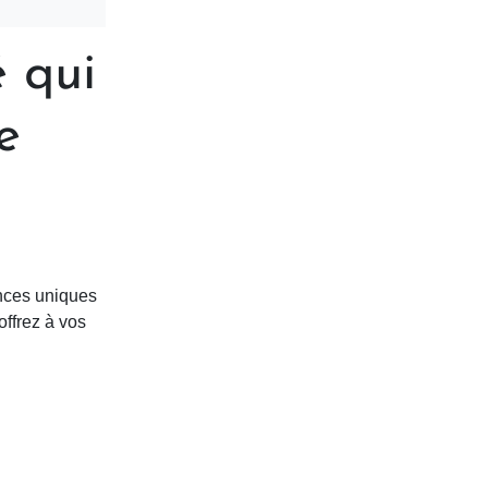
 qui
e
nces uniques
offrez à vos