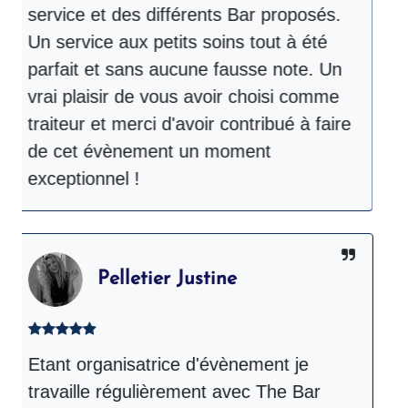
service et des différents Bar proposés.
d
Un service aux petits soins tout à été
m
parfait et sans aucune fausse note. Un
b
vrai plaisir de vous avoir choisi comme
p
traiteur et merci d'avoir contribué à faire
d
de cet évènement un moment
C
exceptionnel !
s
Pelletier Justine
Etant organisatrice d'évènement je
T
travaille régulièrement avec The Bar
p