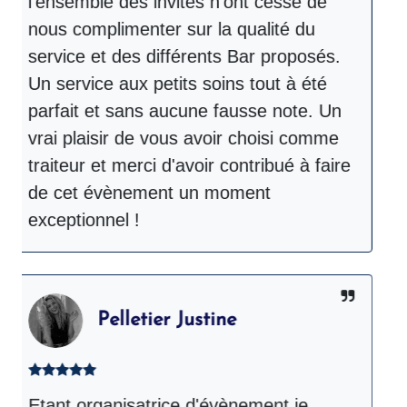
l'ensemble des invités n'ont cessé de
é
nous complimenter sur la qualité du
r
service et des différents Bar proposés.
d
Un service aux petits soins tout à été
m
parfait et sans aucune fausse note. Un
b
vrai plaisir de vous avoir choisi comme
p
traiteur et merci d'avoir contribué à faire
d
de cet évènement un moment
C
exceptionnel !
s
Pelletier Justine
Etant organisatrice d'évènement je
T