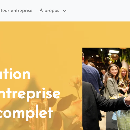
iteur entreprise
A propos
tion
treprise
complet