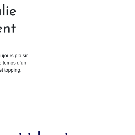
lie
ent
jours plaisir,
le temps d’un
et topping.