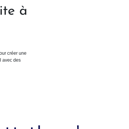
ite à
our créer une
el avec des