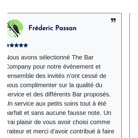
Fréderic Passan
us avons sélectionné The Bar
The 
mpany pour notre évènement et
lors
ensemble des invités n'ont cessé de
été 
us complimenter sur la qualité du
réus
rvice et des différents Bar proposés.
dema
 service aux petits soins tout à été
modif
rfait et sans aucune fausse note. Un
buff
ai plaisir de vous avoir choisi comme
perso
aiteur et merci d'avoir contribué à faire
disp