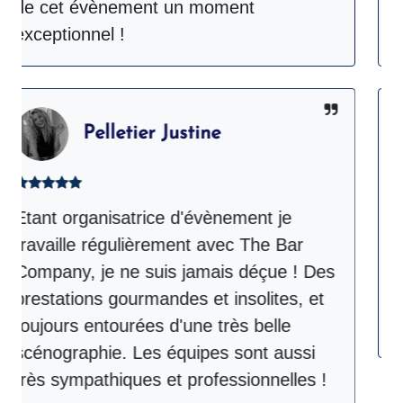
e cet évènement un moment
Comp
ceptionnel !
sans
Pelletier Justine
ant organisatrice d'évènement je
The 
availle régulièrement avec The Bar
peti
mpany, je ne suis jamais déçue ! Des
et m
estations gourmandes et insolites, et
inve
ujours entourées d'une très belle
Un G
énographie. Les équipes sont aussi
ès sympathiques et professionnelles !