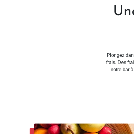
Une
Plongez dans
frais. Des f
notre bar à