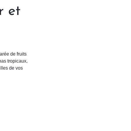
r et
rée de fruits
as tropicaux,
illes de vos