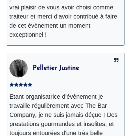
vrai plaisir de vous avoir choisi comme
p
traiteur et merci d'avoir contribué à faire
d
de cet évènement un moment
C
exceptionnel !
s
Pelletier Justine
Etant organisatrice d'évènement je
T
travaille régulièrement avec The Bar
p
Company, je ne suis jamais déçue ! Des
e
prestations gourmandes et insolites, et
i
toujours entourées d'une très belle
U