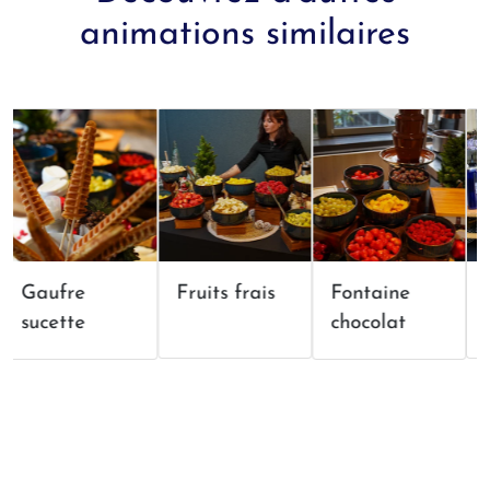
animations similaires
Gaufre
Fruits frais
Fontaine
Ic
sucette
chocolat