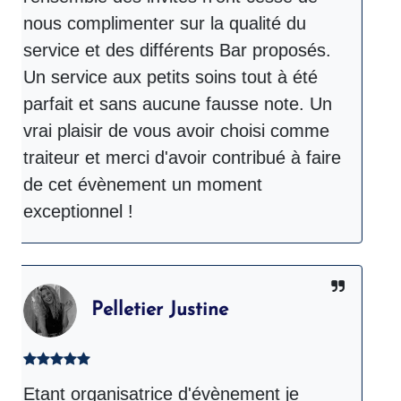
nous complimenter sur la qualité du
ré
service et des différents Bar proposés.
d
Un service aux petits soins tout à été
mo
parfait et sans aucune fausse note. Un
bu
vrai plaisir de vous avoir choisi comme
pe
traiteur et merci d'avoir contribué à faire
d
de cet évènement un moment
Co
exceptionnel !
sa
Pelletier Justine
Etant organisatrice d'évènement je
T