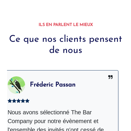
ILS EN PARLENT LE MIEUX
Ce que nos clients pensent
de nous
Fréderic Passan
Nous avons sélectionné The Bar
T
Company pour notre évènement et
lo
l'ensemble des invités n'ont cessé de
ét